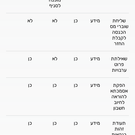
לסניף
שליחת
מידע
כן
לא
לא
לא
שוברי מס
הכנסה
לקבלת
החזר
שאילתת
מידע
כן
לא
כן
כן
פרוט
ערבויות
הפקת
מידע
כן
כן
כן
כן
אסמכתא
להוראה
לחיוב
חשבון
תעודת
מידע
כן
כן
כן
כן
זהות
בנקאית