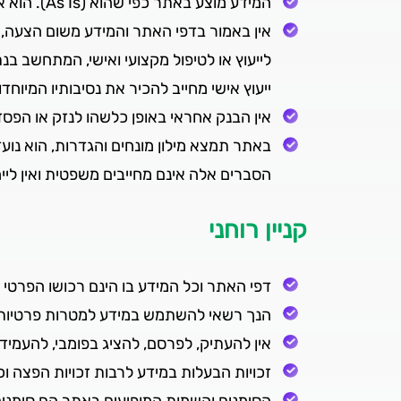
המידע מוצע באתר כפי שהוא (As Is). הוא אינו מיועד להתאים לצרכיו, ליכולותיו ולמטרותיו של כל אדם ואדם.
אין באמור בדפי האתר והמידע משום הצעה, הכ
לייעוץ או לטיפול מקצועי ואישי, המתחשב בנ
ייעוץ אישי מחייב להכיר את נסיבותיו המיו
אין הבנק אחראי באופן כלשהו לנזק או הפ
באתר תמצא מילון מונחים והגדרות, הוא נו
הסברים אלה אינם מחייבים משפטית ואין ליי
קניין רוחני
דפי האתר וכל המידע בו הינם רכושו הפרטי 
הנך רשאי להשתמש במידע למטרות פרטיות ו
אין להעתיק, לפרסם, להציג בפומבי, להעמ
זכויות הבעלות במידע לרבות זכויות הפצה ו
הסימנים והשמות המופיעים באתר הם סימנים 