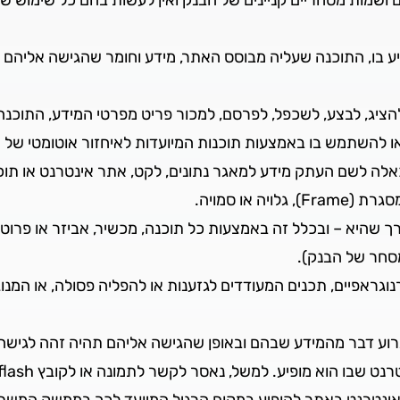
ע בו, התוכנה שעליה מבוסס האתר, מידע וחומר שהגישה אליהם 
, להציג, לבצע, לשכפל, לפרסם, למכור פריט מפרטי המידע, התוכ
ש בו באמצעות תוכנות המיועדות לאיחזור אוטומטי של מידע כדוגמת rs, Robots
 כאלה לשם העתק מידע למאגר נתונים, לקט, אתר אינטרנט או תו
 או סמויה.
רך שהיא – ובכלל זה באמצעות כל תוכנה, מכשיר, אביזר או פרו
מסחר של הבנק).
גראפיים, תכנים המעודדים לגזענות או להפליה פסולה, או המנוג
רוע דבר מהמידע שבהם ובאופן שהגישה אליהם תהיה זהה לגישה
ו הוא מופיע. למשל, נאסר לקשר לתמונה או לקובץ flash במישרין.