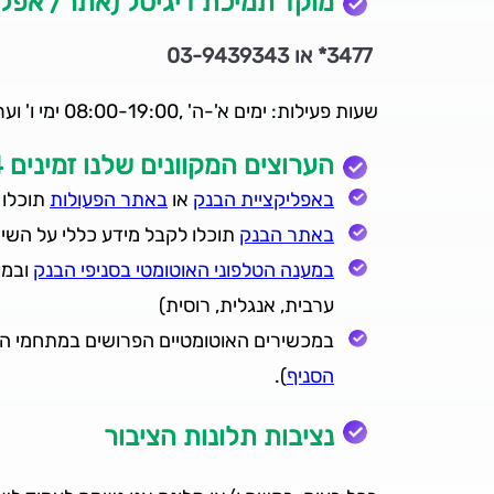
מוקד תמיכת דיגיטל (אתר/ אפלי
3477* או 03-9439343
שעות פעילות: ימים א'-ה' ,08:00-19:00 ימי ו' וערבי חג 08:00-13:00
הערוצים המקוונים שלנו זמינים 24 שעות ביממה, 7 ימים בשבוע:
באפליקציית הבנק
או
באתר הפעולות
תוכלו 
באתר הבנק
תוכלו לקבל מידע כללי על השיר
במענה הטלפוני האוטומטי בסניפי הבנק
ערבית, אנגלית, רוסית)
במכשירים האוטומטיים הפרושים במתחמי הסנ
הסניף
).
נציבות תלונות הציבור