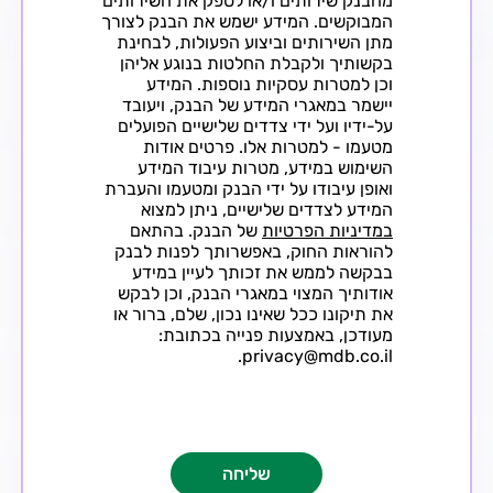
מהבנק שירותים ו/או לספק את השירותים
המבוקשים. המידע ישמש את הבנק לצורך
מתן השירותים וביצוע הפעולות, לבחינת
בקשותיך ולקבלת החלטות בנוגע אליהן
וכן למטרות עסקיות נוספות. המידע
יישמר במאגרי המידע של הבנק, ויעובד
על-ידיו ועל ידי צדדים שלישיים הפועלים
מטעמו - למטרות אלו. פרטים אודות
השימוש במידע, מטרות עיבוד המידע
ואופן עיבודו על ידי הבנק ומטעמו והעברת
המידע לצדדים שלישיים, ניתן למצוא
במדיניות הפרטיות
של הבנק. בהתאם
להוראות החוק, באפשרותך לפנות לבנק
בבקשה לממש את זכותך לעיין במידע
אודותיך המצוי במאגרי הבנק, וכן לבקש
את תיקונו ככל שאינו נכון, שלם, ברור או
מעודכן, באמצעות פנייה בכתובת:
privacy@mdb.co.il.