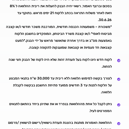
בסכום וברצף האמור, רשאי יהיה הבנק להעלות את ריבית ההלוואה ל 8%
וזאת לאחר משלוח התראה בכתב ללקוח 21 ימים מראש. בתוקף עד
30.6.26.
*משכורת – משמעותה הכנסה חודשית, המורכבת משכר חודשי ו/או קצבה
מביטוח לאומי* ו/או קצבת משרד הביטחון, המופקדים בחשבון הלקוח
באמצעות מס"ב או בדרך אחרת שתאושר מראש על ידי הבנק.*למעט
קצבאות חד פעמיות או קצבאות שמוענקות לתקופה קצובה.
לקוח חדש הינו לקוח בעל תעודת זהות שלא היה לקוח של הבנק חצי שנה
לפחות.
לצורך בקשה למימוש הלוואה ללא ריבית עד 30,000 ש"ח בתנאי המבצע
על הלקוח לפנות עד 3 חודשים ממועד פתיחת החשבון בבקשה לקבלת
הלוואה.
ניתן לקבל כל אחת מההלוואות בנפרד או את שתיהן ביחד בהתאם לתנאים
המפורטים לעיל.
ההלוואות האמורות מותנות בהצגת תעודת נישואין/רישום לנישואין /פרסום