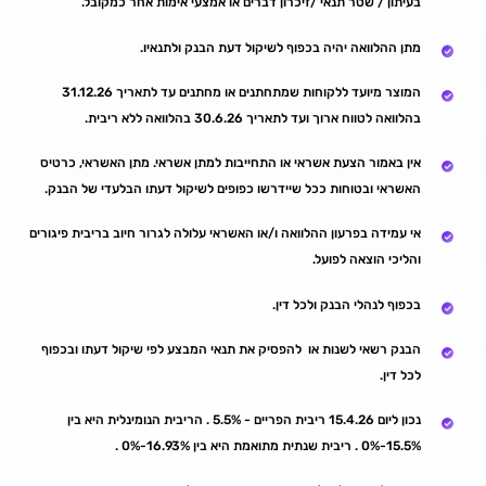
בעיתון / שטר תנאי /זיכרון דברים או אמצעי אימות אחר כמקובל.
מתן ההלוואה יהיה בכפוף לשיקול דעת הבנק ולתנאיו.
המוצר מיועד ללקוחות שמתחתנים או מחתנים עד לתאריך 31.12.26
בהלוואה לטווח ארוך ועד לתאריך 30.6.26 בהלוואה ללא ריבית.
אין באמור הצעת אשראי או התחייבות למתן אשראי. מתן האשראי, כרטיס
האשראי ובטוחות ככל שיידרשו כפופים לשיקול דעתו הבלעדי של הבנק.
אי עמידה בפרעון ההלוואה ו/או האשראי עלולה לגרור חיוב בריבית פיגורים
והליכי הוצאה לפועל.
בכפוף לנהלי הבנק ולכל דין.
הבנק רשאי לשנות או להפסיק את תנאי המבצע לפי שיקול דעתו ובכפוף
לכל דין.
נכון ליום 15.4.26 ריבית הפריים - 5.5% . הריבית הנומינלית היא בין
15.5%-0% . ריבית שנתית מתואמת היא בין 16.93%-0% .