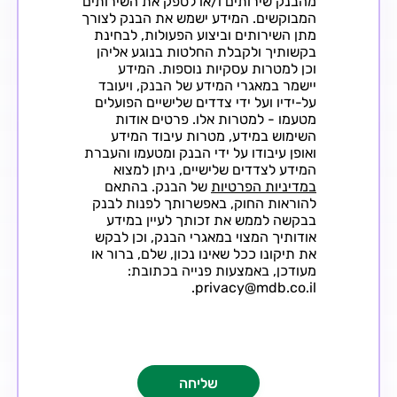
מהבנק שירותים ו/או לספק את השירותים
המבוקשים. המידע ישמש את הבנק לצורך
מתן השירותים וביצוע הפעולות, לבחינת
בקשותיך ולקבלת החלטות בנוגע אליהן
וכן למטרות עסקיות נוספות. המידע
יישמר במאגרי המידע של הבנק, ויעובד
על-ידיו ועל ידי צדדים שלישיים הפועלים
מטעמו - למטרות אלו. פרטים אודות
השימוש במידע, מטרות עיבוד המידע
ואופן עיבודו על ידי הבנק ומטעמו והעברת
המידע לצדדים שלישיים, ניתן למצוא
במדיניות הפרטיות
של הבנק. בהתאם
להוראות החוק, באפשרותך לפנות לבנק
בבקשה לממש את זכותך לעיין במידע
אודותיך המצוי במאגרי הבנק, וכן לבקש
את תיקונו ככל שאינו נכון, שלם, ברור או
מעודכן, באמצעות פנייה בכתובת:
privacy@mdb.co.il.