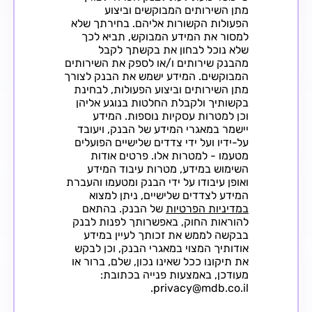
מתן השירותים המבוקשים וביצוע
הפעולות הקשורות אליהם. בחירתך שלא
למסור את המידע המבוקש, תביא לכך
שלא נוכל לבחון את בקשתך לקבל
מהבנק שירותים ו/או לספק את השירותים
המבוקשים. המידע ישמש את הבנק לצורך
מתן השירותים וביצוע הפעולות, לבחינת
בקשותיך ולקבלת החלטות בנוגע אליהן
וכן למטרות עסקיות נוספות. המידע
יישמר במאגרי המידע של הבנק, ויעובד
על-ידיו ועל ידי צדדים שלישיים הפועלים
מטעמו - למטרות אלו. פרטים אודות
השימוש במידע, מטרות עיבוד המידע
ואופן עיבודו על ידי הבנק ומטעמו והעברת
המידע לצדדים שלישיים, ניתן למצוא
במדיניות הפרטיות
של הבנק. בהתאם
להוראות החוק, באפשרותך לפנות לבנק
בבקשה לממש את זכותך לעיין במידע
אודותיך המצוי במאגרי הבנק, וכן לבקש
את תיקונו ככל שאינו נכון, שלם, ברור או
מעודכן, באמצעות פנייה בכתובת:
privacy@mdb.co.il.