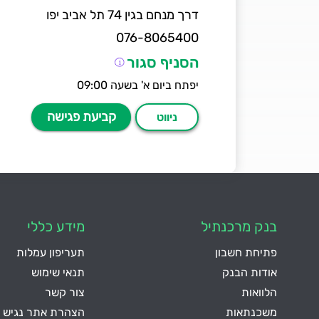
דרך מנחם בגין 74 תל אביב יפו
076-8065400
הסניף סגור
יפתח ביום א' בשעה 09:00
קביעת פגישה
ניווט
663
רמת גן
על סניף 663 - רמת גן
ז`בוטינסקי 54 רמת גן
בנק מרכנתיל
מידע כללי
076-8066300
פתיחת חשבון
תעריפון עמלות
הסניף סגור
אודות הבנק
תנאי שימוש
יפתח ביום א' בשעה 08:30
הלוואות
צור קשר
משכנתאות
הצהרת אתר נגיש