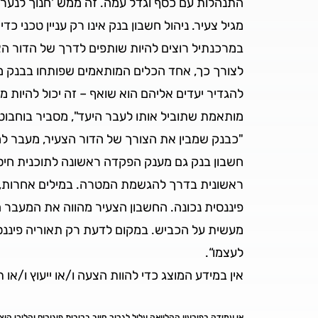
התנהלות עם כסף וגדל עמה. זה ממש 'חנוך לנער 
מגיל צעיר. ניהול חשבון בנק אינו רק עניין טכני 
במרכנתיל רוצים להיות שותפים לדרך של הדור הצ
לצורך כך, אחד הכלים המותאמים שפותחו בבנק מר
להגדיר יעדים אליהם הוא שואף – זה יכול להיות מימ
מותאמת שתוביל אותו לעבר היעד", מסביר בוחבוט
ראשונית בדרך להגשמת המטרה. במילים אחרות, אנ
פיננסית נכונה. החשבון הצעיר מהווה את המעבר
מעשית על הכביש. במקום לדעת רק תאוריה פיננסי
לעצמו“.
אין במידע המוצג כדי להוות הצעה ו/או ייעוץ ו/או
אי עמידה בפירעון ההלוואה עלול לגרור חיוב בריבית פיגורים והליכי ה