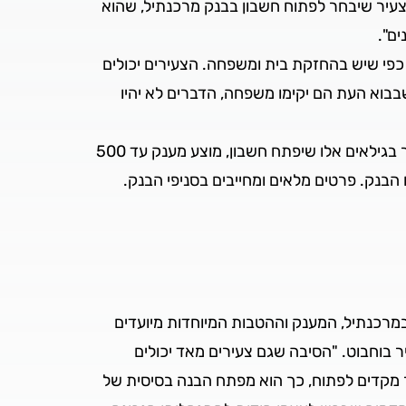
 צעיר שיבחר לפתוח חשבון בבנק מרכנתיל, שהוא
ם".
כפי שיש בהחזקת בית ומשפחה. הצעירים יכולים
בבוא העת הם יקימו משפחה, הדברים לא יהיו
בנוסף, בנק מרכנתיל מקיים סדנאות לחינוך פיננסי עבור צעירים בגילאי 17-21 הפותחים חשבון במרכנתיל. לכל צעיר בגילאים אלו שיפתח חשבון, מוצע מענק עד 500
ועד פתיחת החשבון ובנוסף הפקדה ראשונה לתוכנית חסכון עד 300 שקלים ע"ח הבנק. פרטים מלאים ומחייבים בסניפי הבנק.
גיל 14 בליווי הורי הקטין, ומעל גיל 16 באופן עצמאי. "אצלנו במרכנתיל, המענק וההטבות המיוחדות מיועדים
יהנות מניהול חשבון ללא עמלות", מסביר בוחבוט. "הסיבה שגם צעירים מאד יכולים
ר מקדים לפתוח, כך הוא מפתח הבנה בסיסית של