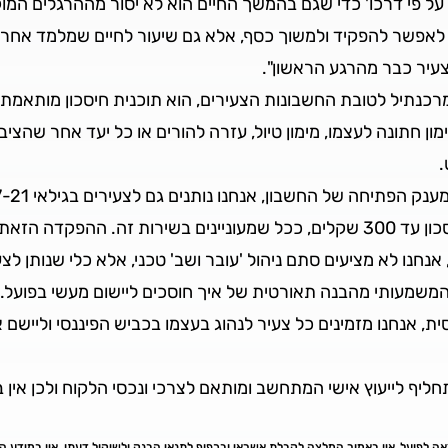
על פי דרכו' כדי שגם בהמשך החיים הוא לא יסור מההרגלים המ
כדי לאפשר להפקיד ולמשוך כסף, אלא גם שיעור לחיים שמלמד אחריו
עיר כבר מהרגע הראשון".
כנתיל לטובת החשבונות הצעירים, הוא תוכנית חיסכון מותאמת א
ון חתונה לעצמו, מימון טיול, עזרה להורים או כל יעד אחר שהציב 
.
חשבון בנק גם מענק הפקדה ראשונה לתוכנית חיסכון עד 300 שקלים, ככל שמעוניינים
חנו לא מציעים סתם ניהול 'עובר ושב' טכני, אלא כלי שנותן לצ
 המשמעותי מהבנה תאורטית של איך חוסכים ליישום מעשי בפועל
ת, אנחנו מזמינים כל צעיר לנהוג בעצמו בכביש הפיננסי וליי
 תחליף לייעוץ אישי המתחשב ומותאם לצרכי ונכסי הלקוח ולכן אי
וצאה לפועל. אין באמור המלצה לקבלת אשראי ובכפוף לתנאי הבנק ולשיקול דעתו. אין במידע המ