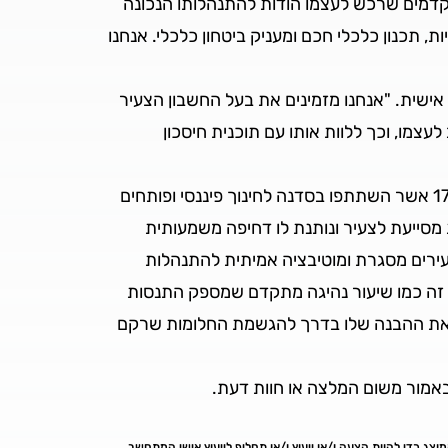
וקדמים שרכש לעצמו הודות להתנהלותו הנכונה
ת, תכנון כלכלי חכם ומעניק ביטחון כלכלי. אנחנו
ישית. "אנחנו מזמינים את בעל החשבון הצעיר
לעצמו, וכך ללוות אותו עם תוכנית חיסכון
"כבנק שמבין את הצורך של הדור הצעיר, מעבר למענק הפתיחה של החשבון, אנחנו נותנים גם לצעירים בגילאי 17-21 אשר השתתפו בסדנה לחינוך פיננסי ופותחים
 בשירות זה. ההפקדה הזאת מסייעת לצעיר ונותנת לו דחיפה משמעותית
עירים מסגרת ומוטיבציה אמיתית להתנהלות
. זה כמו שיעור נהיגה מתקדם שמספק התנסות
שם את ההבנה שלו בדרך להגשמת החלומות שרקם
ן באמור משום המלצה או חוות דעת.
וצג כדי להוות הצעה ו/או ייעוץ ו/או תחליף לייעוץ אישי המתחשב