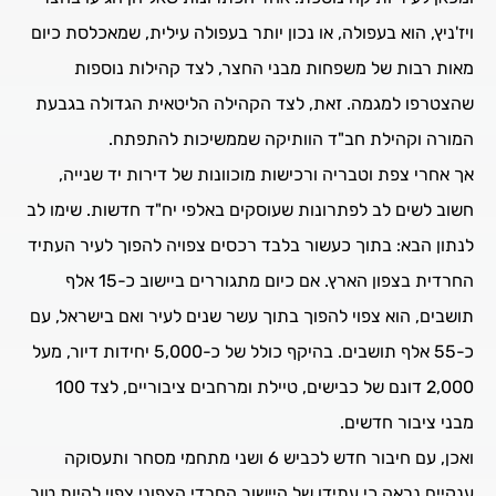
ויז'ניץ, הוא בעפולה, או נכון יותר בעפולה עילית, שמאכלסת כיום
מאות רבות של משפחות מבני החצר, לצד קהילות נוספות
שהצטרפו למגמה. זאת, לצד הקהילה הליטאית הגדולה בגבעת
המורה וקהילת חב"ד הוותיקה שממשיכות להתפתח.
אך אחרי צפת וטבריה ורכישות מוכוונות של דירות יד שנייה,
חשוב לשים לב לפתרונות שעוסקים באלפי יח"ד חדשות. שימו לב
לנתון הבא: בתוך כעשור בלבד רכסים צפויה להפוך לעיר העתיד
החרדית בצפון הארץ. אם כיום מתגוררים ביישוב כ-15 אלף
תושבים, הוא צפוי להפוך בתוך עשר שנים לעיר ואם בישראל, עם
כ-55 אלף תושבים. בהיקף כולל של כ-5,000 יחידות דיור, מעל
2,000 דונם של כבישים, טיילת ומרחבים ציבוריים, לצד 100
מבני ציבור חדשים.
ואכן, עם חיבור חדש לכביש 6 ושני מתחמי מסחר ותעסוקה
ענקיים נראה כי עתידו של היישוב החרדי הצפוני צפוי להיות טוב