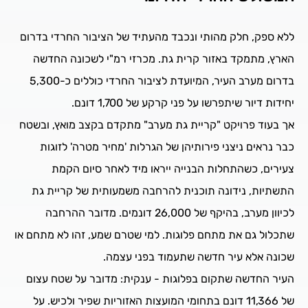
ללא ספק, חלק מהותי ונכבד מהעתיד של הציבור החרדי בדרום
הארץ, מתמקד באזור קרית גת. מכרזי רמ"י לשכונה החדשה
בדרום מערב העיר, המיועדת לציבור החרדי כוללים כ-5,300
יחידות דיור שיתפרשו על פני קרקע של 1,700 דונם.
אך בעוד פרויקט "קריית גת מערב" מתקדם בקצב מואץ, ובשטח
כבר נראים ניצני פירותיהן של הגרלות 'מחיר מטרה' לזוגות
צעירים, כשהתחלות הבנייה ייראו מיד לאחר סיום הקמת
התשתיות, נידונה תוכנית להרחבה משמעותית של קריית גת
לכיוון מערב, בהיקף של 26,000 דונמים. מדובר ההרחבה
שתכלול גם את מתחם פלוגות. למי שטרם שמע, זהו לא מתחם או
שכונה אלא עיר חדשה שתעמוד בפני עצמה.
העיר החדשה שתקום בפלוגות - ענקית: מדובר על שטח עצום
של 11,366 דונם בתחומי המועצות האזוריות שפיר ולכיש. על