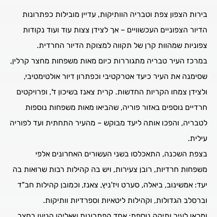
בירות הצפון צפת וטבריה הוותיקות, עדיין מובילות כפתרונות
הדיור הצפוניים העכשוויים – אך לצידן צצות עוד ועוד נקודות
צפוניות שמהוות קרן של תקווה למצוקת הדיור החרדית.
במרכז העיר טבריה מתגוררות כיום מאות משפחות מחצר קרלין,
שסימנה את העיר כיעד אטרקטיבי וכפתרון דיור אולטימטיבי,
ולצידן צמחו הקריות החדשות. קרית צאנז בשיכון ד', ופרויקטים
חרדיים נוספים באזור פוריה, שהביאו מאות משפחות נוספות
לטבריה, והפכו אותה ליעד מבוקש – מהעיר התחתית ועד לפוריה
עילית.
בצפת השכנה, התאכלסו בשני העשורים האחרונים אלפי
משפחות חרדיות, רובן צעירות, ויש בה קהילות רבות שרואות בה
יעד: אמשינוב, ביאלה, סערט ויז'ניץ, צאנז, וכמובן קהילות חב"ד
וברסלב הגדולות, וקהילות ליטאיות וספרדיות וותיקות.
ומכאן לעיר ותיקה נוספת: אחד הפתרונות שאליהן הגיעו בחצר