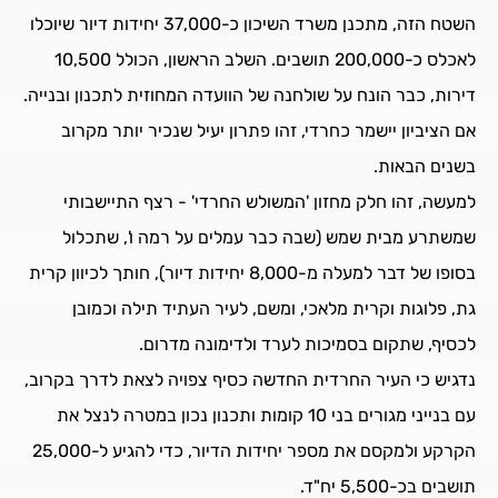
השטח הזה, מתכנן משרד השיכון כ-37,000 יחידות דיור שיוכלו
לאכלס כ-200,000 תושבים. השלב הראשון, הכולל 10,500
דירות, כבר הונח על שולחנה של הוועדה המחוזית לתכנון ובנייה.
אם הציביון יישמר כחרדי, זהו פתרון יעיל שנכיר יותר מקרוב
בשנים הבאות.
למעשה, זהו חלק מחזון 'המשולש החרדי' - רצף התיישבותי
שמשתרע מבית שמש (שבה כבר עמלים על רמה ו', שתכלול
בסופו של דבר למעלה מ-8,000 יחידות דיור), חותך לכיוון קרית
גת, פלוגות וקרית מלאכי, ומשם, לעיר העתיד תילה וכמובן
לכסיף, שתקום בסמיכות לערד ולדימונה מדרום.
נדגיש כי העיר החרדית החדשה כסיף צפויה לצאת לדרך בקרוב,
עם בנייני מגורים בני 10 קומות ותכנון נכון במטרה לנצל את
הקרקע ולמקסם את מספר יחידות הדיור, כדי להגיע ל-25,000
תושבים בכ-5,500 יח"ד.