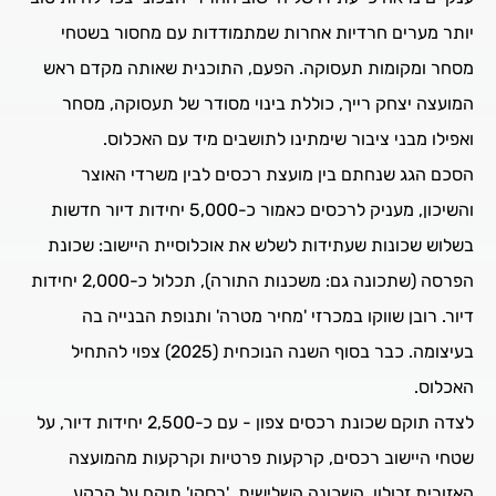
יותר מערים חרדיות אחרות שמתמודדות עם מחסור בשטחי
מסחר ומקומות תעסוקה. הפעם, התוכנית שאותה מקדם ראש
המועצה יצחק רייך, כוללת בינוי מסודר של תעסוקה, מסחר
ואפילו מבני ציבור שימתינו לתושבים מיד עם האכלוס.
הסכם הגג שנחתם בין מועצת רכסים לבין משרדי האוצר
והשיכון, מעניק לרכסים כאמור כ-5,000 יחידות דיור חדשות
בשלוש שכונות שעתידות לשלש את אוכלוסיית היישוב: שכונת
הפרסה (שתכונה גם: משכנות התורה), תכלול כ-2,000 יחידות
דיור. רובן שווקו במכרזי 'מחיר מטרה' ותנופת הבנייה בה
בעיצומה. כבר בסוף השנה הנוכחית (2025) צפוי להתחיל
האכלוס.
לצדה תוקם שכונת רכסים צפון - עם כ-2,500 יחידות דיור, על
שטחי היישוב רכסים, קרקעות פרטיות וקרקעות מהמועצה
האזורית זבולון. השכונה השלישית, 'רסקו' תוקם על קרקע