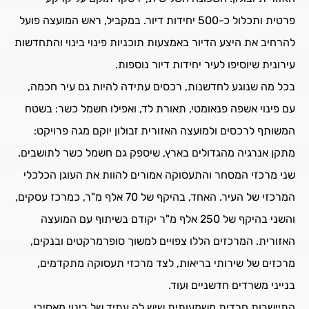
פרטית ותכלול כ-500 יחידות דיור. במקביל, ראש המועצה פועל
להרחיב את היצע הדיור באמצעות תוכניות פינוי בינוי והתחדשות
עירונית שיוסיפו לעיר יחידות דיור נוספות.
בכל מה שנוגע לחדשנות, רכסים עתידה להיות גם עיר חכמה,
עם פינוי אשפה פנאומטי, תאורת לד, ואפילו חשמל כשר: בשטח
המשותף לרכסים ולמועצה האזורית זבולון יוקם מגה פרויקט:
מתקן אנרגיה מהגדולים בארץ, שיספק גם חשמל כשר לתושבים.
שני מרכזי המסחר והתעסוקה אמורים להוות את העוגן הכלכלי
המרכזי של העיר. האחד, בהיקף של 70 אלף מ"ר, כמרכז עסקים,
והשני בהיקף של 250 אלף מ"ר יקודם בשיתוף עם המועצה
האזורית. המרכזים הללו צפויים למשוך סופרמרקטים ובנקים,
מרכזים של שירותי בריאות, לצד מרכזי תעסוקה מתקדמים,
בנייני משרדים חדשניים ועוד.
התיישבות חרדית משמעותית שיש לה עתיד של בינוי מאסיבי