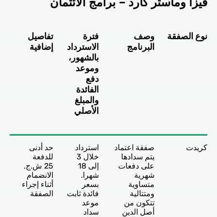
فيزا وماستر كارد – برامج الائتمان
نوع الصفقة
وصف
فترة
تفاصيل
البرنامج
الاسترداد
إضافية
بالشهور،
وموعد
دفع
الفائدة
والمبلغ
الأصلي
كريدت
صفقة اعتماد
استرداد
حد أدنى
يتم سدادها
خلال 3
للدفعة
على دفعات
إلى 18
25 ش.ج.
شهرية
شهرا.
الانضمام
متساوية
بسعر
أثناء إجراء
ومتتالية
فائدة ثابت
الصفقة
تتكون من
موعد
أصل الدين
سداد