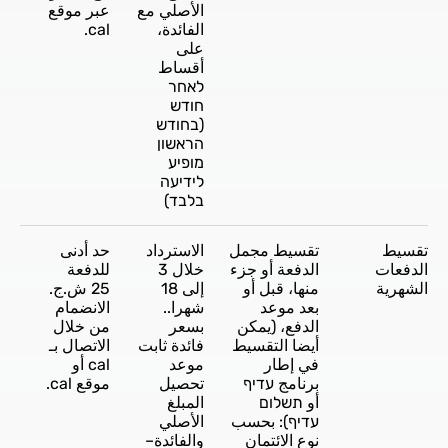
الأصلي مع
عبر موقع
الفائدة،
cal.
على
أقساط
לאחר
חודש
(בחודש
הראשון
מופיע
לידיעה
בלבד)
تقسيط
تقسيط مجمل
الاسترداد
حد أدنى
الدفعات
الدفعة أو جزء
خلال 3
للدفعة
الشهرية
منها، قبل أو
إلى 18
25 ش.ج.
بعد موعد
شهرا..
الانضمام
الدفع، (يمكن
بسعر
من خلال
أيضا التقسيط
فائدة ثابت
الاتصال بـ
في إطار
موعد
cal أو
برنامج עדיף
تحصيل
موقع cal.
أو תשלום
المبلغ
עדיף): بحسب
الأصلي
نوع الائتمان
والفائدة–