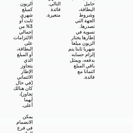
حامل
التالي.
الزبون
البطاقة،
فائدة
كمبلغ
وشروط
متغيرة.
شهري
الجهة التي
ثابت أو
تصدرها.
3% من
تسوية في
إجمالي
إطارها يختار
الالتزامات
الزبون مبلغا
على
شهريا ثابتا يتم
البطاقة،
إلزام حسابه
أو المبلغ
بدفعه، ويمثل
الذي
باقي المبلغ
يتجاوز
ائتمانا مع
الإطار
فائدة.
الائتماني
(في حال
كان هنالك
تجاوز)،
أيهما
أعلى.
يمكن
الانضمام
في فرع