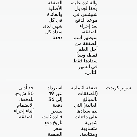
والفائدة عليه،
الصفقة
وفقا لجدول
الأصلية
شبيتسر. في
والفائدة
موعد الدفع
في كل
بعد إجراء
شهر، لدى
الصفقة،
سداد كل
سيظهر اسم
دفعة
الصفقة من
أجل العلم
فقط، ويبدأ
سدادها فقط
في الشهر
التالي.
سوبر كريدت
صفقة ائتمانية
استرداد
حد أدنى
(للصفقات
عبر 19
50 ش.ج.
بالمبالغ
إلى 36
للدفعة.
العالية) التي
دفعة
الانضمام
يتم سدادها
بسعر
أثناء إجراء
على دفعات
فائدة ثابت
الصفقة.
شهرية
تاريخ دفع
متساوية
سعر
ومتتابعة،
الصفقة