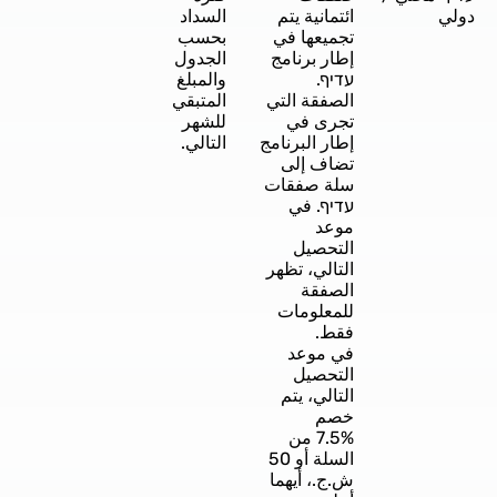
دولي
ائتمانية يتم
السداد
تجميعها في
بحسب
إطار برنامج
الجدول
עדיף.
والمبلغ
الصفقة التي
المتبقي
تجرى في
للشهر
إطار البرنامج
التالي.
تضاف إلى
سلة صفقات
עדיף. في
موعد
التحصيل
التالي، تظهر
الصفقة
للمعلومات
فقط.
في موعد
التحصيل
التالي، يتم
خصم
7.5% من
السلة أو 50
ش.ج.، أيهما