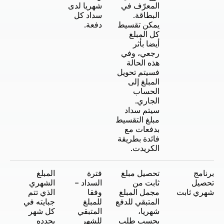
المعرّف في
شهريا لدى
البطاقة.
سداد كل
يمكن تقسيط
دفعة.
كل المبلغ
أيضا بأثر
رجعي، وفي
هذه الحالة
فسيتم تحويل
المبلغ إلى
الحساب
الجاري.
سيتم سداد
مبلغ التقسيط
بدفعات مع
فائدة بطريقة
الكريدت.
برنامج
تحصيل مبلغ
فترة
المبلغ
تحصيل
ثابت من
السداد –
الشهري
شهري ثابت
مجمل المبلغ
وفقا
الذي تتم
المتبقي للدفع
للمبلغ
جبايته في
شهريا،
المتبقي
كل شهر
بحسب طلب
للشهر
يحدده