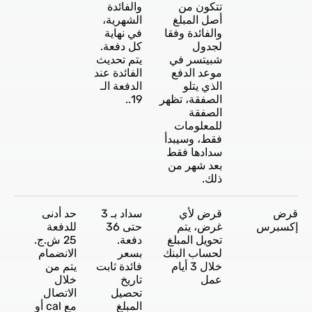
تتكون من
والفائدة
أصل المبلغ
الشهرية،
والفائدة وفقا
في نهاية
لجدول
كل دفعة.
شبيتسر في
يتم تحديث
موعد الدفع
الفائدة عند
الذي يتلو
الدفعة الـ
الصفقة، تظهر
19..
الصفقة
للمعلومات
فقط، وسيبدأ
سدادها فقط
بعد شهر من
ذلك.
قرض
قرض لأي
سداد بـ 3
حد أدنى
إكسبرس
غرض، يتم
حتى 36
للدفعة
تحويل المبلغ
دفعة.
25 ش.ج.
لحساب البنك
بسعر
الانضمام
خلال 3 أيام
فائدة ثابت
يتم من
عمل
تاريخ
خلال
تحصيل
الاتصال
المبلغ
مع cal أو