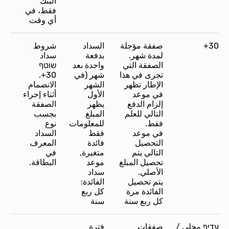
البنك
فقط، في
أي وقت
30+
صفقة مؤجلة
السداد
شروط
لمدة شهر.
بدفعة
سداد
الصفقة التي
واحدة بعد
שוטף
تجرى في هذا
شهر (في
30+.
الإطار تظهر
الشهر
الانضمام
في موعد
الأول
أثناء إجراء
إلزام الدفع
يظهر
الصفقة
التالي للعلم
المبلغ
بجسب
فقط.
للمعلومات
نوع
في موعد
فقط
السداد
التحصيل
فائدة
المعرف
التالي يتم
متغيرة,
في
تحصيل المبلغ
موعد
البطاقة.
الأصلي.
سداد
يتم تحصيل
الفائدة:
الفائدة مرة
كل ربع
كل ربع سنة
سنة
עדיף محلي /
صفقات
فترة