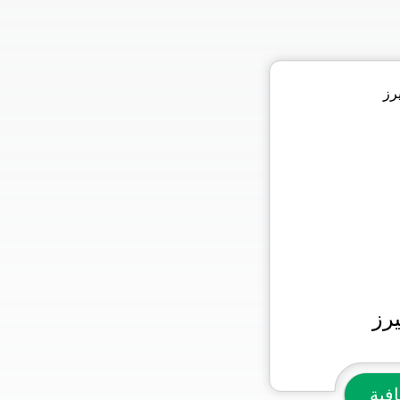
يرز
فية