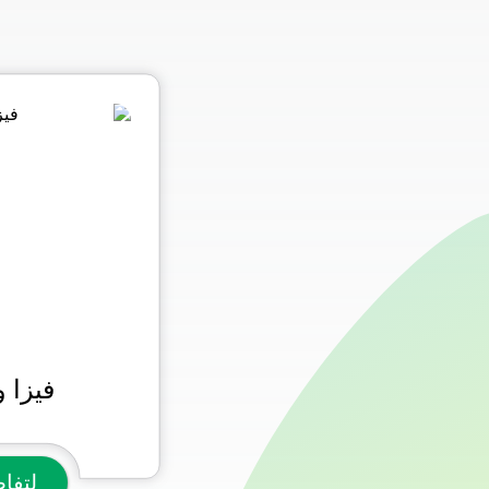
فيزا 
لتفا