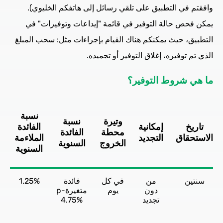
وافقتم في التطبيق على تلقي رسائل إلى هاتفكم الخليوي).
يمكن فحص حالة التوفير في قائمة "إيداعات وتوفيرات" في
التطبيق، حيث يمكنكم هناك القيام بإجراءات مثل: سحب المبلغ
الذي تم توفيره، إغلاق التوفير أو تجميده.
ما هي شروط التوفير؟
نسبة
وتيرة
نسبة
تاريخ
إمكانية
الفائدة
محطة
الفائدة
ا
الاستحقاق
التجديد
الملاءمة
الخروج
السنوية
السنوية
ا
سنتين
من
في كل
فائدة
1.25%
%
دون
يوم
متغيرةp-
تجديد
4.75%