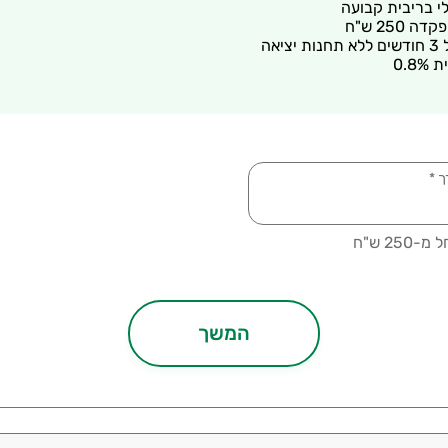
לי בריבית קבועה
 250 ש"ח
יאה
0.8
מיקום הסניף בו ינוהל הפיקדון
*
ך
*
25 ש"ח