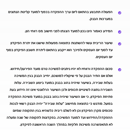
הפעולה תתבצע בהתאם ליום ערך ההפקדה בכפוף למועד קליטת הנתונים
במערכות הבנק.
המידע כאמור הינו נכון למועד הצגתו לפני חישוב מס רווחי הון.
שיעור הריבית עשוי להשתנות כתוצאה מפעולות שישנו את יתרת הפיקדון
עד לסוף יום העסקים ולפיכך הוא ייקבע בהתאם ליתרת חשבון הפיקדון בסוף
יום העסקים.
סכום ההפקדה ורווחיו לא יהיו ניתנים למשיכה טרם מועד הפירעון/חידוש.
אולם אם התיר הבנק על פי שיקוליו למושכם, יחייב הבנק בגין המשיכה
בעלות שבירה, בשיעור שיהיה נהוג בבנק במועד ביצוע השבירה. עלות
השבירה נתונה לשינויים תכופים ולכן השיעור הרלוונטי אינו זה הידוע בעת
פתיחת הפיקדון, כי אם השיעור שיהיה נהוג בבנק במועד משיכת ההפקדה
בפועל. מודגש כי כתוצאה מחישוב "עלות שבירה" יהיה הבנק רשאי לנכות
סכומים מקרן הפיקדון וכן לא לשלם ריבית כלשהיא בגין התקופה שמיום
ההפקדה/החידוש ועד למועד המשיכה. בפקדונות לתקופה של שנה ומעלה
לא תתאפשרנה משיכות חלקיות במהלך השנה הראשונה לפיקדון.