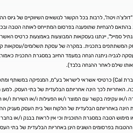
דולצ'ה ויטה", לרבות בכל הקשור לנושאים השיווקיים של גיוס 
 בהתאם להנחיות שתופענה בפרסום המתייחס לאותה הטבה ובכפו
נתיל סמייל", יינתנו בעסקאות המבוצעות באמצעות כרטיס האשר
העסק המשתתפים בתכנית. במקרה של עסקת תשלומים/עסקאות ק
קה לגביה ניתנה הנחה במעמד החיוב במסגרת התכנית כאמור, יז
אותו שילם לאחר ההנחה בלבד).
אחריות- הבנק ו/או חברת דולצ'ה ויטה דיל ו/או חברת Cal) כרטיסי אשראי לישראל ב
בה. האחריות לכך הינה אחריותם הבלעדית של בתי העסק. למען ה
ה כל אחריות ישירה ו/או עקיפה בקשר עם המוצר ו/או הפעילות ו/או השירות
ת הינה באחריותם הבלעדית של הלקוח ושל בית העסק מעניק ההטב
ת ההטבות בפרסומים השונים הינן באחריות הבלעדית של בתי העס