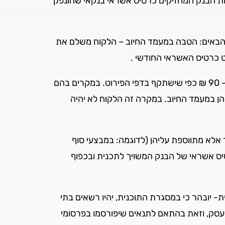
ות הבנק המחזיקים כרטיס אשראי בנקאי שהונפק
 הבאים: הטבה במעמד החיוב – הלקוח משלם את
ט כרטיס האשראי החודשי .
לדוגמא: עלות המוצר 100 ש"ח וניתנים %10 הנחה במעמד החיוב. הלקוח ישלם בבית העסק100 ₪ ויחויב בפועל ב – 90 ₪ כפי שישתקף בדפי הפירוט. במקרים בהם
הן במעמד החיוב. במקרה זה הלקוח לא יהיה
 אלא מתווספת עליהן (לדוגמה: במבצעי סוף
ס אשראי של הבנק המשויך לתכנית ובכפוף
 יובהר כי במסגרת התוכנית, יהיו רשאים בתי
עסק, וזאת בהתאם לתנאים שיפורסמו בפרסומי