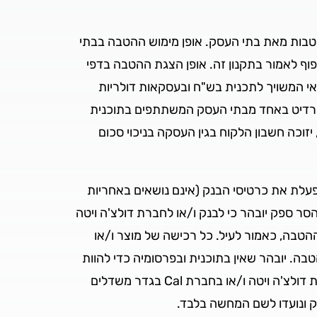
ההטבות מאת בתי העסק. אופן מימוש ההטבה בבתי
ף לאמור בתקנון זה. אופן הצגת ההטבה בדפי
אי המשויך לתכנית בש"ח ובעסקאות דולריות
רדיט באחד מבתי העסק המשתתפים בתוכנית
וכה חשבון הלקוח בגין העסקה בניכוי סכום
ע"מ, המנפיקה במשותף ומתפעלת את כרטיסי הבנק (אינם נושאים באחריות
סר ספק יובהר כי לבנק ו/או לחברת דולצ'ה ויטה
 ו/או ההטבה, כאמור לעיל. כל רכישה של מוצר ו/או
ה. יובהר שאין בתוכנית ובפרסומיה כדי להוות
הצעה, שידול או הכוונה לביצוע עסקה בבית עסק או מימוש הטבה במסגרת התוכנית וכי אין לראות בבנק ו/או בחברת דולצ'ה ויטה ו/או בחברת Cal בגדר משדלים
ק ונועדו לשם המחשה בלבד.