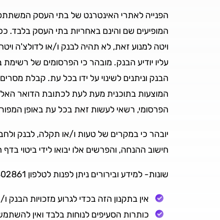
המופיעים שם והינם באחריות בתי העסק בלבד. ככ
עליו יודיע הבנק. מובהר כי הפרסומים של רשימת
הבנק וניתנים לשינוי על ידו בכל עת. קבלת מסר
המוצעות בתוכנית מעת לעת לכתובת הדואר האלק
הפרסומי, רשאי לעשות זאת בכל עת באופן המפורט
חישוב ההנחה, והפרשים אלו יבואו לידי ביטוי בד
שונות- למידע ובירורים ניתן לפנות לטלפון 073-7802861
אין בתקנון הזה בכדי לגרוע מזכויות הבנק ו/או cal על פי הסכמים שבינם לבין הלקו
כותרות הסעיפים לנוחות בלבד ואין להשתמש