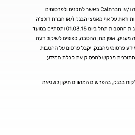
הפנייה לאתרי האינטרנט של בתי העסק המשתתפים בתוכנית אינה מטילה אחריות על הבנק ו/או חברת דולצ'ה ויטה ו/או חברתCal באשר לתכנים ולפרסומים
ת וזאת על אף מאמצי הבנק ו/או חברת דולצ'ה
ויטה למנוע זאת, לא תהיה לבנק ו/או לדולצ'ה ויטה האחריות לכל נזק או הפסד כתוצאה מכך. תקופת התוכנית- תכנית ההטבות תחל ביום 01.03.15 ותסתיים במועד
מעניק, אופן מתן ההטבה, כפופים לשיקול דעת
מידע פרסומי מהבנק, יקבל פרסום על ההטבות
 התוכנית מבקש להפסיק את קבלת המידע
יב או לזכות את חשבון הלקוח בבנק, בהפרשים המהווים תיקון לשגיאת