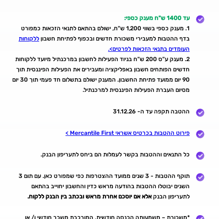
עד 1400 ש"ח מענק כספי:
1. מענק כספי בשווי 1,200 ש"ח, ישולם בהתאם לתנאי הזכאות כמפורט
בדף ההטבות למעבירי משכורת חדשים ובכפוף לפתיחת חשבון
ללקוחות
העומדים בתנאי הזכאות לפרטים>.
2. מענק ע"ס 200 ש"ח בניוד הפעילות לחשבון במרכנתיל מיועד ללקוחות
חדשים הפותחים חשבון באפליקציה ומעבירים את הפעילות הפיננסית תוך
90 יום ממועד פתיחת החשבון. המענק ישולם בתשלום חד פעמי תוך 30 יום
מסיום העברת הפעילות הפיננסית למרכנתיל.
ההטבה תקפה עד ה- 31.12.26
פירוט ההטבות בכרטיס אשראי Mercantile First >
כל התנאים וההטבות בקשר לעמלות הם ביחס לתעריפון הבנק.
תוקף ההטבות - 3 שנים ממועד ההצטרפות כפי שמפורט כאן. עם תום 3
השנים יבוטלו ההטבות בהודעה מראש כדין והחשבון יחוייב בהתאם
לתעריפון הבנק
אלא אם יוסכם אחרת מראש ובכתב בין הבנק ללקוח.
*משכורת – משמעותה הכנסה חודשית, המורכבת משכר חודשי ו/ או