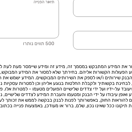
עיר
*
תיאור הפנייה
500 תווים נותרו
ור את המידע המתבקש במסמך זה, מידע זה ומידע שיימסר מעת לעת ל
ע הפעולות הקשורות אליהם. בחירתך שלא למסור את המידע המבוקש, 
בנק שירותים ו/או לספק את השירותים המבוקשים. המידע ישמש את ה
 לבחינת בקשותיך ולקבלת החלטות בנוגע אליהן וכן למטרות עסקיות נו
עובד על-ידיו ועל ידי צדדים שלישיים הפועלים מטעמו - למטרות אלו. 
 ואופן עיבודו על ידי הבנק ומטעמו והעברת המידע לצדדים שלישיים, נ
להוראות החוק, באפשרותך לפנות לבנק בבקשה לממש את זכותך לעיין
נו ככל שאינו נכון, שלם, ברור או מעודכן, באמצעות פנייה בכתובת: ivacy@mdb.co.il