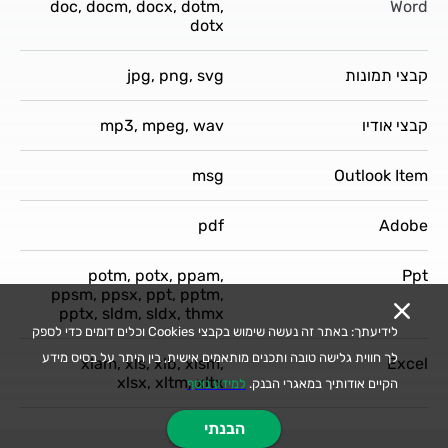
doc, docm, docx, dotm,
Word
dotx
קבצי תמונות
jpg, png, svg
קבצי אודיו
mp3, mpeg, wav
msg
Outlook Item
pdf
Adobe
potm, potx, ppam,
Ppt
ppsm, ppsx, ppt, pptm,
pptx, sldm, sldx, thmx
לידיעתך: באתר זה נעשה שימוש בקבצי Cookies וכלים דומים כדי לספק
לך חווית גלישה טובה ותכנים מותאמים אישית, בין היתר על בסיס מידע
xlam, xls, xlb, xlsm,
Excel
xlsx, xltm, xltx
הקיים אודותיך במאגרי הבנק.
למידע נוסף
הבנתי