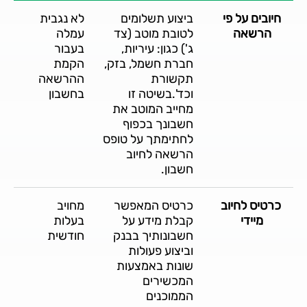
חיובים על פי
ביצוע תשלומים
לא נגבית
הרשאה
לטובת מוטב (צד
עמלה
ג') כגון: עיריות,
בעבור
חברת חשמל, בזק,
הקמת
תקשורת
ההרשאה
וכד'.בשיטה זו
בחשבון
מחייב המוטב את
חשבונך בכפוף
לחתימתך על טופס
הרשאה לחיוב
חשבון.
כרטיס לחיוב
כרטיס המאפשר
מחויב
מיידי
קבלת מידע על
בעלות
חשבונותיך בבנק
חודשית
וביצוע פעולות
שונות באמצעות
המכשירים
הממוכנים