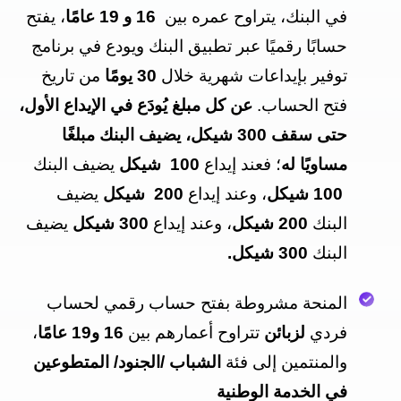
في البنك، يتراوح عمره بين
16 و 19 عامًا
، يفتح
حسابًا رقميًا عبر تطبيق البنك ويودع في برنامج
توفير بإيداعات شهرية خلال
30 يومًا
من تاريخ
فتح الحساب
.
عن كل مبلغ يُودَع في الإيداع الأول،
حتى سقف 300 شيكل، يضيف البنك مبلغًا
مساويًا له
؛ فعند إيداع
100 شيكل
يضيف البنك
100 شيكل
، وعند إيداع
200 شيكل
يضيف
البنك
200 شيكل
، وعند إيداع
300 شيكل
يضيف
البنك
300 شيكل.
المنحة مشروطة بفتح حساب رقمي لحساب
فردي
لزبائن
تتراوح أعمارهم بين
16 و19 عامًا
،
والمنتمين إلى فئة
الشباب /الجنود/ المتطوعين
في الخدمة الوطنية