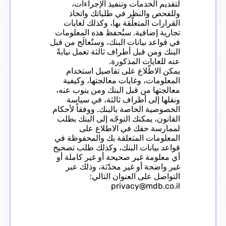
لتقديم الخدمات وتنفيذ الإجراءات،
وللفحص والنظر في طلباتك واتخاذ
القرارات المتعلّقة بها، وكذلك لغايات
تجارية إضافية. ستُحفظ هذه المعلومات
في قواعد بيانات البنك، وستُعالَج من قبل
البنك ومن قبل أطراف ثالثة تعمل نيابةً
عنه للغايات المذكورة.
يمكن الاطّلاع على تفاصيل استخدام
المعلومات، وغايات معالجتها، وكيفية
معالجتها من قبل البنك ومن ينوب عنه،
ونقلها إلى أطراف ثالثة، في سياسة
الخصوصية الخاصة بالبنك. ووفقاً لأحكام
القانون، يمكنك التوجّه إلى البنك بطلب
لممارسة حقك في الاطلاع على
المعلومات المتعلقة بك والمحفوظة في
قواعد بيانات البنك، وكذلك طلب تصحيح
أي معلومة غير صحيحة أو غير كاملة أو
غير واضحة أو غير محدّثة، وذلك عبر
التواصل على العنوان التالي:
privacy@mdb.co.il